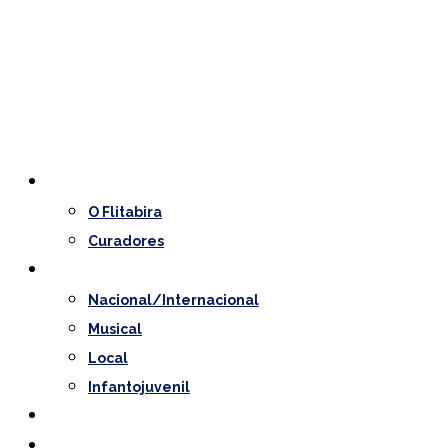
O Festival
O Flitabira
Curadores
Programação
Nacional/Internacional
Musical
Local
Infantojuvenil
Convidados
Notícias