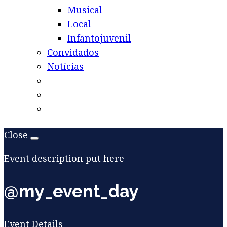
Musical
Local
Infantojuvenil
Convidados
Notícias
Close
Event description put here
@my_event_day
Event Details