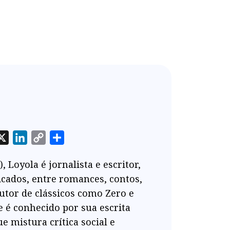
App
cebook
X
LinkedIn
Copy
Share
Link
 Loyola é jornalista e escritor,
icados, entre romances, contos,
Autor de clássicos como Zero e
 é conhecido por sua escrita
e mistura crítica social e