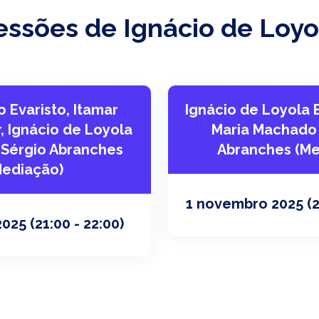
essões de Ignácio de Loy
 Evaristo, Itamar
Ignácio de Loyola 
r, Ignácio de Loyola
Maria Machado 
 Sérgio Abranches
Abranches (Me
Mediação)
1 novembro 2025
(
2025
(21:00 - 22:00)