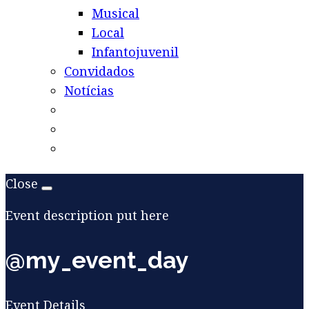
Musical
Local
Infantojuvenil
Convidados
Notícias
Close
Event description put here
@my_event_day
Event Details